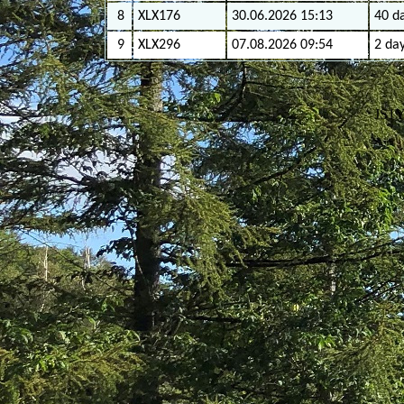
8
XLX176
30.06.2026 15:13
40 da
9
XLX296
07.08.2026 09:54
2 day
JS1Y