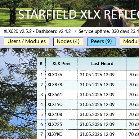
XLX620 v2.5.2 - Dashboard v2.4.2 / Service uptime:
330 days 23:
Users / Modules
Nodes (4)
Peers (9)
Module
#
XLX Peer
Last Heard
1
XLX076
31.05.2026 12:09
70 da
2
XLX878
31.05.2026 12:09
70 da
3
XLX561
31.05.2026 12:09
70 da
4
XLXTYO
31.05.2026 12:09
70 da
5
XLX108
31.05.2026 12:09
70 da
6
XLX225
31.05.2026 12:09
70 da
7
XLXYKO
31.05.2026 12:09
70 da